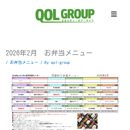
内
容
メ
を
ニ
ス
ュ
キ
ー
ッ
プ
2026年2月 お弁当メニュー
/
お弁当メニュー
/ By
qol-group