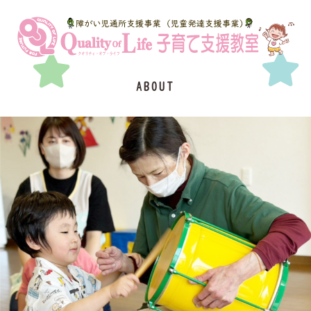
内
容
を
ス
キ
ッ
ABOUT
プ