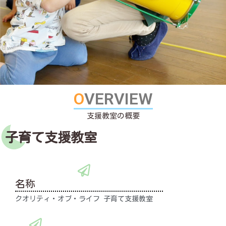
O
V
E
R
V
I
E
W
支
援
教
室
の
概
要
子育て支援教室
名称
クオリティ・オブ・ライフ 子育て支援教室