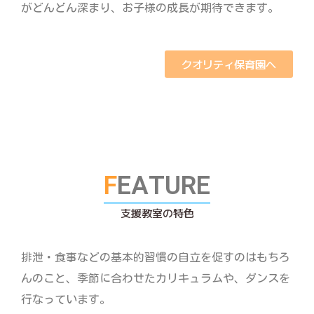
がどんどん深まり、お子様の成長が期待できます。
クオリティ保育園へ
F
E
A
T
U
R
E
支
援
教
室
の
特
色
排泄・食事などの基本的習慣の自立を促すのはもちろ
んのこと、季節に合わせたカリキュラムや、ダンスを
行なっています。